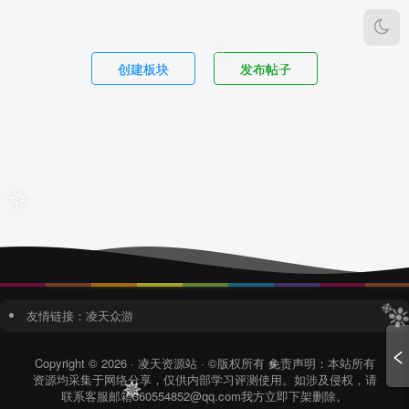
创建板块
发布帖子
✼
❆
✵
友情链接：
凌天众游
❉
Copyright © 2026 · 凌天资源站 · ©版权所有 免责声明：本站所有
资源均采集于网络分享，仅供内部学习评测使用。如涉及侵权，请
✵
联系客服邮箱360554852@qq.com我方立即下架删除。
✵