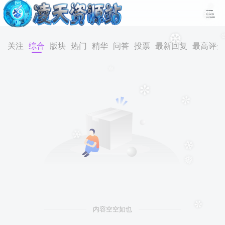
✵
❅
❆
关注
综合
版块
热门
精华
问答
投票
最新回复
最高评分
❅
✼
✼
❄
❄
❅
内容空空如也
✼