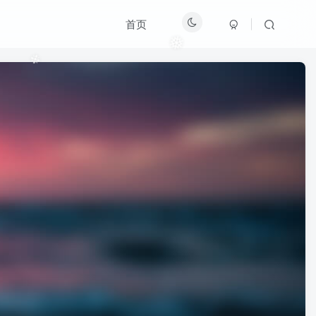
首页
✼
❅
❉