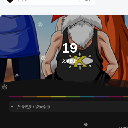
✼
19
文章数目
✵
❄
友情链接：
凌天众游
✼
Copy