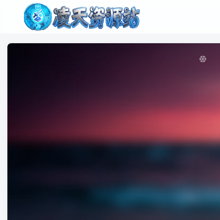
❆
❅
❆