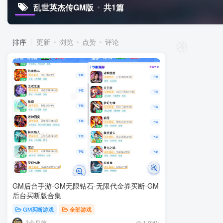
乱世英杰传GM版
共1篇
排序
更新
浏览
点赞
评论
✵
❄
GM后台手游-GM无限钻石-无限代金券买断-GM
后台买断版合集
GM买断游戏
全部游戏
3个月前
1.9W+