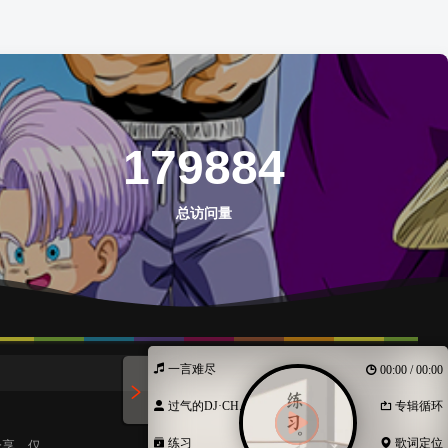
179884
总访问量
一言难尽
00:00 / 00:00
过气的DJ·CH...
专辑循环
络分享，仅
练习
歌词定位