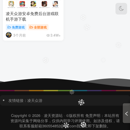
❄
凌天众游安卓免费后台游戏联
机手游下载
❆
免费游戏
全部游戏
❄
3个月前
3.4W+
✵
❆
❅
✵
友情链接：
凌天众游
❉
Copyright © 2026 · 凌天资源站 · ©版权所有 免责声明：本站所有
资源均采集于网络分享，仅供内部学习评测使用。如涉及侵权，请
联系客服邮箱360554852@qq.com我方立即下架删除。