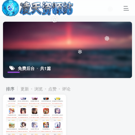
❅
❆
❅
❄
免费后台
共1篇
排序
更新
浏览
点赞
评论
❄
❆
❆