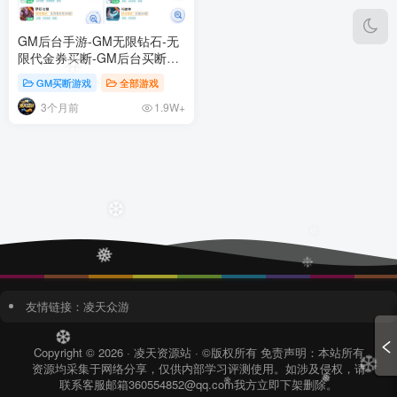
❆
GM后台手游-GM无限钻石-无
限代金券买断-GM后台买断版
合集
GM买断游戏
全部游戏
❉
3个月前
1.9W+
❆
❆
❅
❉
友情链接：
凌天众游
❆
Copyright © 2026 · 凌天资源站 · ©版权所有 免责声明：本站所有
资源均采集于网络分享，仅供内部学习评测使用。如涉及侵权，请
❆
联系客服邮箱360554852@qq.com我方立即下架删除。
❅