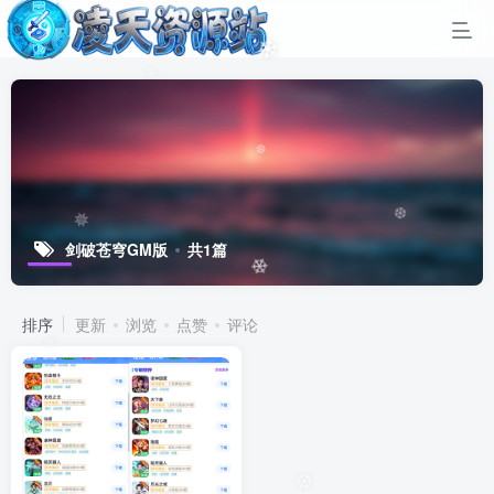
❄
❄
❆
❆
剑破苍穹GM版
共1篇
✵
❄
排序
更新
浏览
点赞
评论
✵