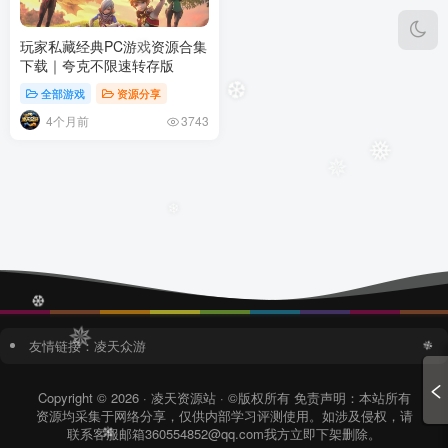
玩家私藏经典PC游戏资源合集
✵
下载｜夸克不限速转存版
全部游戏
资源分享
❆
4个月前
3743
❅
✵
❄
❆
友情链接：
凌天众游
✵
❉
Copyright © 2026 · 凌天资源站 · ©版权所有 免责声明：本站所有
资源均采集于网络分享，仅供内部学习评测使用。如涉及侵权，请
联系客服邮箱360554852@qq.com我方立即下架删除。