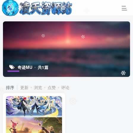
❆
✼
❅
❅
❆
✼
奇迹MU
共1篇
❄
排序
更新
浏览
点赞
评论
❆
❅
✵