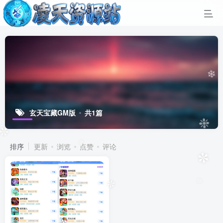
❄
玄天宝藏GM版
共1篇
❉
排序
更新
浏览
点赞
评论
✼
❆
✼
✼
✵