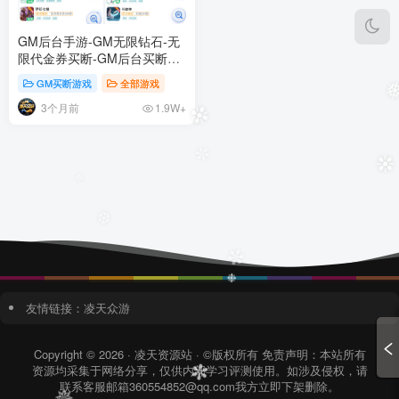
❉
GM后台手游-GM无限钻石-无
限代金券买断-GM后台买断版
合集
GM买断游戏
全部游戏
3个月前
1.9W+
❉
✼
❉
✵
❆
✼
❉
友情链接：
凌天众游
Copyright © 2026 · 凌天资源站 · ©版权所有 免责声明：本站所有
资源均采集于网络分享，仅供内部学习评测使用。如涉及侵权，请
联系客服邮箱360554852@qq.com我方立即下架删除。