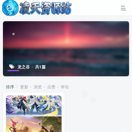
❉
✵
❄
龙之谷
共1篇
❆
排序
更新
浏览
点赞
评论
✼
✵