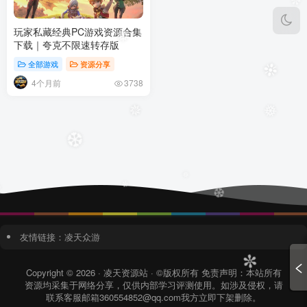
✼
玩家私藏经典PC游戏资源合集
下载｜夸克不限速转存版
❅
全部游戏
资源分享
❉
4个月前
3738
❅
✵
❆
✵
❄
❆
✵
友情链接：
凌天众游
Copyright © 2026 · 凌天资源站 · ©版权所有 免责声明：本站所有
✼
资源均采集于网络分享，仅供内部学习评测使用。如涉及侵权，请
联系客服邮箱360554852@qq.com我方立即下架删除。