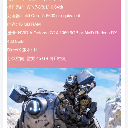
操作系统: Win 7/8/8.1/10 64bit
处理器: Intel Core i5-6600 or equivalent
内存: 16 GB RAM
❉
显卡: NVIDIA Geforce GTX 1060 6GB or AMD Radeon RX
480 8GB
DirectX 版本: 11
存储空间: 需要 45 GB 可用空间
❆
❆
❆