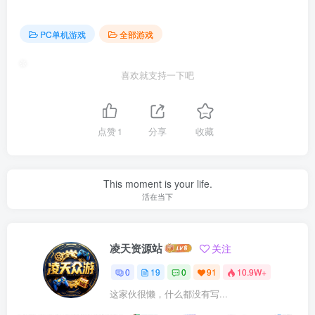
❉
PC单机游戏
全部游戏
喜欢就支持一下吧
✵
❉
点赞
1
分享
收藏
This moment is your life.
活在当下
凌天资源站
关注
0
19
0
91
10.9W+
这家伙很懒，什么都没有写...