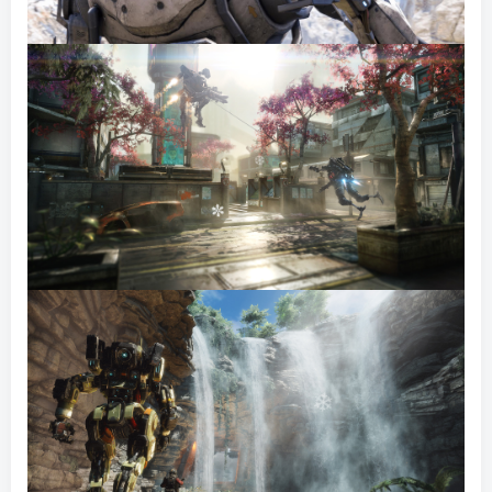
❅
✵
❄
✼