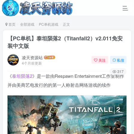
首页
全部游戏
PC单机游戏
正文
【PC单机】泰坦陨落2（Titanfall2）v2.011免安
装中文版
凌天资源站
关注
私信
4个月前更新
317
《
泰坦陨落2
》是一款由Respawn Entertainment工作室制作
并由美商艺电发行的的第一人称射击网络游戏的续作