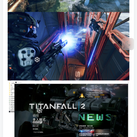
❆
❄
✼
❄